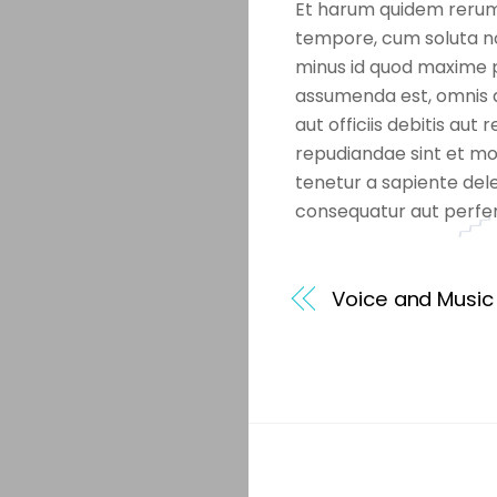
Et harum quidem rerum f
tempore, cum soluta no
minus id quod maxime 
assumenda est, omnis 
aut officiis debitis au
repudiandae sint et mo
tenetur a sapiente dele
consequatur aut perfer
Voice and Music
Back
To
Top