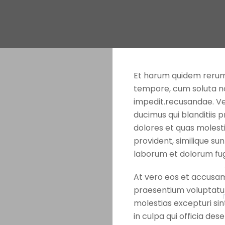
Et harum quidem rerum f
tempore, cum soluta nob
impedit.recusandae. Ve
ducimus qui blanditiis 
dolores et quas molesti
provident, similique sunt
laborum et dolorum fu
At vero eos et accusamu
praesentium voluptatum
molestias excepturi sin
in culpa qui officia des