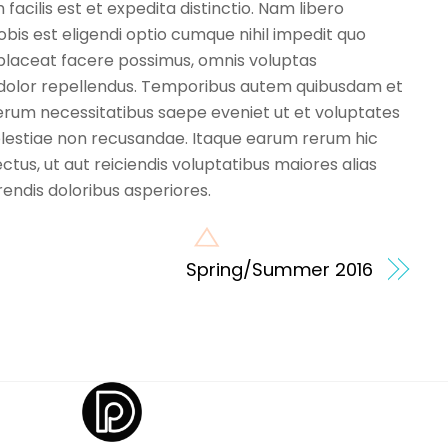
acilis est et expedita distinctio. Nam libero
bis est eligendi optio cumque nihil impedit quo
placeat facere possimus, omnis voluptas
dolor repellendus. Temporibus autem quibusdam et
t rerum necessitatibus saepe eveniet ut et voluptates
lestiae non recusandae. Itaque earum rerum hic
ctus, ut aut reiciendis voluptatibus maiores alias
endis doloribus asperiores.
Spring/Summer 2016