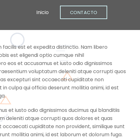
Inicio
CONTACTO
acilis est et expedita distinctio. Nam libero
is est eligendi optio cumque nihil
ro eos et accusamus et iusto odio dignissimos
praesentium voluptatum deleniti atque corrupti quos
as excepturi sint occaecati cupiditate non
 in culpa qui officia deserunt mollitia animi, id est
ga.
s et iusto odio dignissimos ducimus qui blanditiis
 deleniti atque corrupti quos dolores et quas
t occaecati cupiditate non provident, similique sunt
erunt mollitia animi, id est laborum et dolorum fuga.